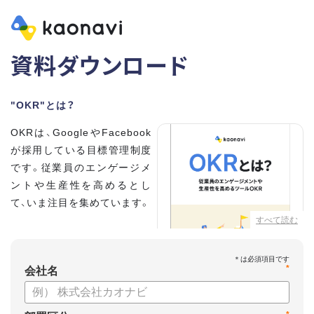
資料ダウンロード
"OKR"とは？
OKRは、GoogleやFacebook
が採用している目標管理制度
です。従業員のエンゲージメ
ントや生産性を高めるとし
て、いま注目を集めています。
すべて読む
こちらの資料では、
・OKRとはどんな内容なのか
*
・OKRと従来の目標管理制度
会社名
との違い
・OKRを導入、運用するにはどうすればいいのか