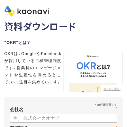
資料ダウンロード
"OKR"とは？
OKRは、GoogleやFacebook
が採用している目標管理制度
です。従業員のエンゲージメ
ントや生産性を高めるとし
て、いま注目を集めています。
すべて読む
こちらの資料では、
・OKRとはどんな内容なのか
*
・OKRと従来の目標管理制度
会社名
との違い
・OKRを導入、運用するにはどうすればいいのか