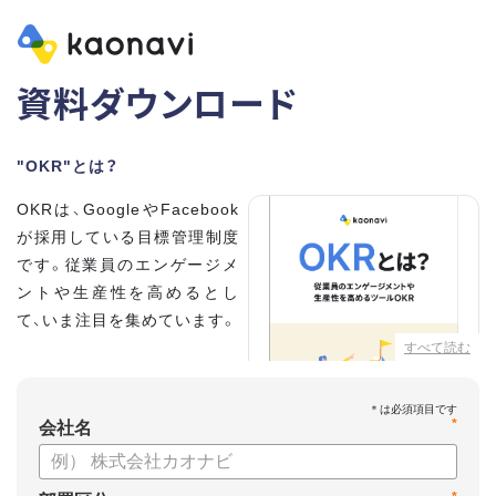
資料ダウンロード
"OKR"とは？
OKRは、GoogleやFacebook
が採用している目標管理制度
です。従業員のエンゲージメ
ントや生産性を高めるとし
て、いま注目を集めています。
すべて読む
こちらの資料では、
・OKRとはどんな内容なのか
*
・OKRと従来の目標管理制度
会社名
との違い
・OKRを導入、運用するにはどうすればいいのか