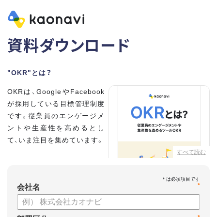
資料ダウンロード
"OKR"とは？
OKRは、GoogleやFacebook
が採用している目標管理制度
です。従業員のエンゲージメ
ントや生産性を高めるとし
て、いま注目を集めています。
すべて読む
こちらの資料では、
・OKRとはどんな内容なのか
*
・OKRと従来の目標管理制度
会社名
との違い
・OKRを導入、運用するにはどうすればいいのか