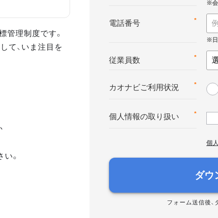
*
電話番号
る目標管理制度です。
して、いま注目を
*
従業員数
*
カオナビご利用状況
*
個人情報の取り扱い
か
個
さい。
ダウ
フォーム送信後、