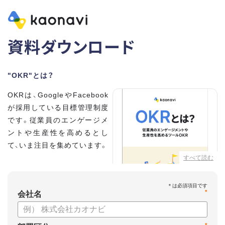
資料ダウンロード
"OKR"とは？
OKRは、GoogleやFacebook
が採用している目標管理制度
です。従業員のエンゲージメ
ントや生産性を高めるとし
て、いま注目を集めています。
すべて読む
こちらの資料では、
・OKRとはどんな内容なのか
*
・OKRと従来の目標管理制度
会社名
との違い
・OKRを導入、運用するにはどうすればいいのか