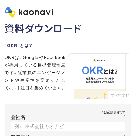
資料ダウンロード
"OKR"とは？
OKRは、GoogleやFacebook
が採用している目標管理制度
です。従業員のエンゲージメ
ントや生産性を高めるとし
て、いま注目を集めています。
すべて読む
こちらの資料では、
・OKRとはどんな内容なのか
*
・OKRと従来の目標管理制度
会社名
との違い
・OKRを導入、運用するにはどうすればいいのか