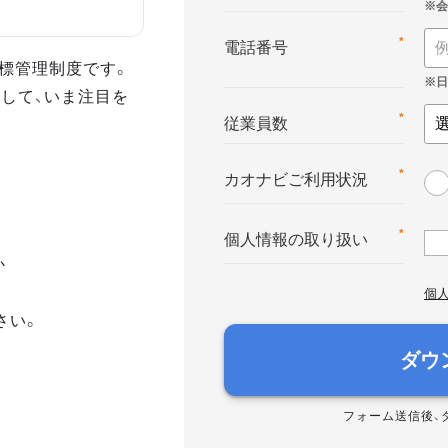
*
電話番号
る目標管理制度です。
して、いま注目を
*
従業員数
*
カオナビご利用状況
*
個人情報の取り扱い
か
個
さい。
ダウ
フォーム送信後、