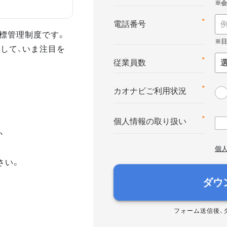
*
電話番号
る目標管理制度です。
して、いま注目を
*
従業員数
*
カオナビご利用状況
*
個人情報の取り扱い
か
個
さい。
ダウ
フォーム送信後、