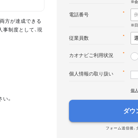
*
電話番号
の両方が達成できる
人事制度として、現
*
従業員数
*
カオナビご利用状況
*
個人情報の取り扱い
個
さい。
ダウ
フォーム送信後、