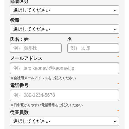
*
部署区分
・もっと効果的に運用する3つのポイント
・目標管理制度がうまくいかない4つの理由
についてまとめましたので、ぜひお役立てください。
役職
*
氏名：姓
名
*
メールアドレス
*
電話番号
*
従業員数