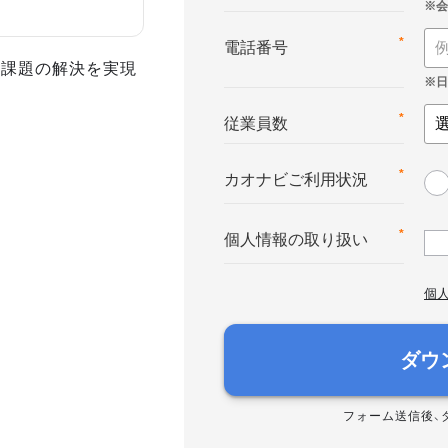
*
電話番号
事課題の解決を実現
*
従業員数
*
カオナビご利用状況
*
個人情報の取り扱い
個
ダウ
フォーム送信後、