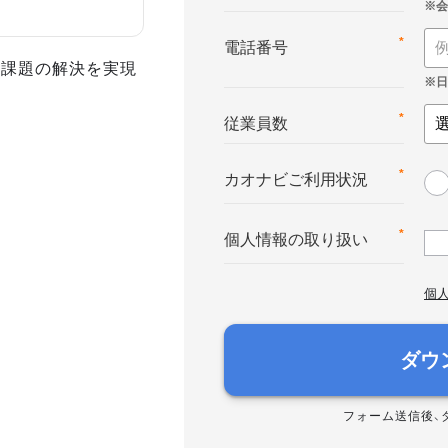
*
電話番号
事課題の解決を実現
*
従業員数
*
カオナビご利用状況
*
個人情報の取り扱い
個
ダウ
フォーム送信後、