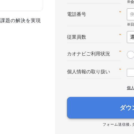
*
電話番号
事課題の解決を実現
*
従業員数
*
カオナビご利用状況
*
個人情報の取り扱い
個
ダウ
フォーム送信後、