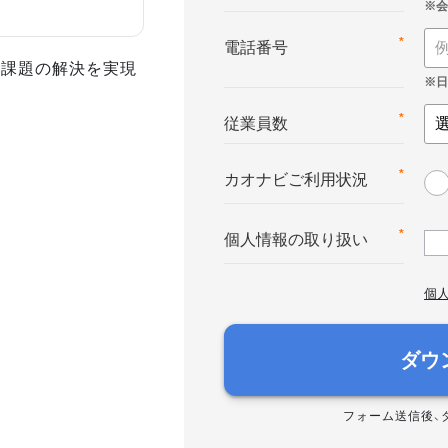
*
電話番号
事課題の解決を実現
*
従業員数
*
カオナビご利用状況
*
個人情報の取り扱い
個
ダウ
フォーム送信後、