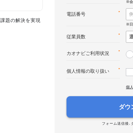
*
電話番号
事課題の解決を実現
*
従業員数
*
カオナビご利用状況
*
個人情報の取り扱い
個
ダウ
フォーム送信後、