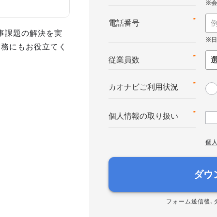
*
電話番号
事課題の解決を実
業務にもお役立てく
*
従業員数
*
カオナビご利用状況
*
個人情報の取り扱い
個
ダウ
フォーム送信後、