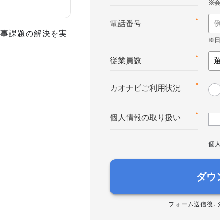
*
電話番号
人事課題の解決を実
*
従業員数
*
カオナビご利用状況
*
個人情報の取り扱い
個
ダウ
フォーム送信後、