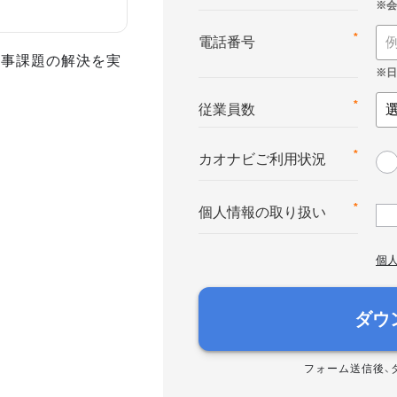
*
電話番号
人事課題の解決を実
*
従業員数
*
カオナビご利用状況
*
個人情報の取り扱い
個
ダウ
フォーム送信後、