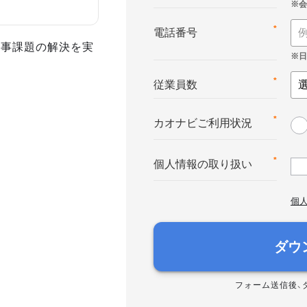
*
電話番号
人事課題の解決を実
*
従業員数
*
カオナビご利用状況
*
個人情報の取り扱い
個
ダウ
フォーム送信後、