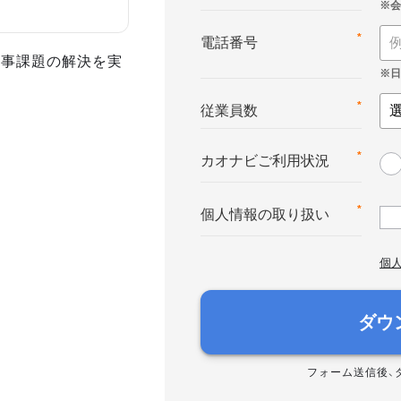
*
電話番号
人事課題の解決を実
*
従業員数
*
カオナビご利用状況
*
個人情報の取り扱い
個
ダウ
フォーム送信後、