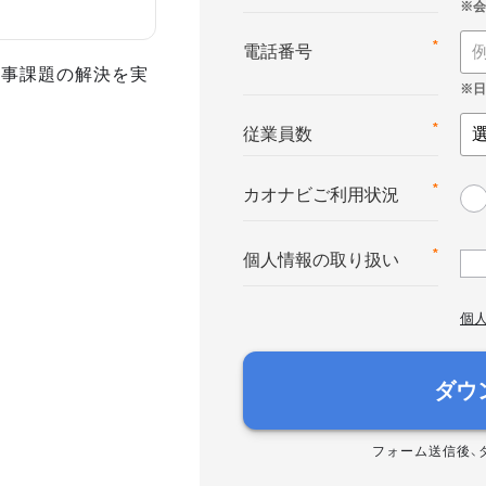
*
電話番号
人事課題の解決を実
*
従業員数
*
カオナビご利用状況
*
個人情報の取り扱い
個
ダウ
フォーム送信後、