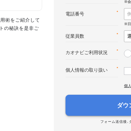
*
電話番号
活用術をご紹介して
トの秘訣を是非ご
*
従業員数
*
カオナビご利用状況
*
個人情報の取り扱い
個
ダウ
フォーム送信後、