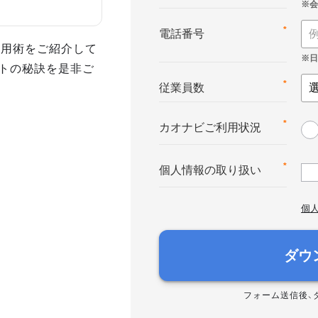
*
電話番号
活用術をご紹介して
トの秘訣を是非ご
*
従業員数
*
カオナビご利用状況
*
個人情報の取り扱い
個
ダウ
フォーム送信後、