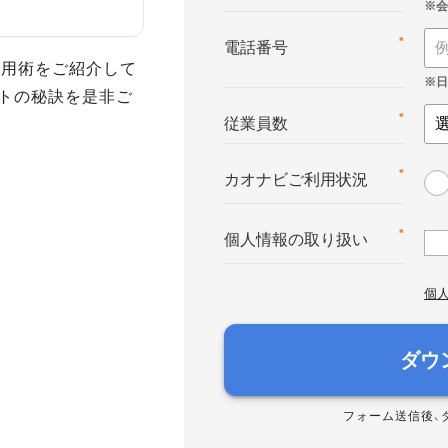
*
電話番号
活用術をご紹介して
トの秘訣を是非ご
*
従業員数
*
カオナビご利用状況
*
個人情報の取り扱い
個
ダウ
フォーム送信後、