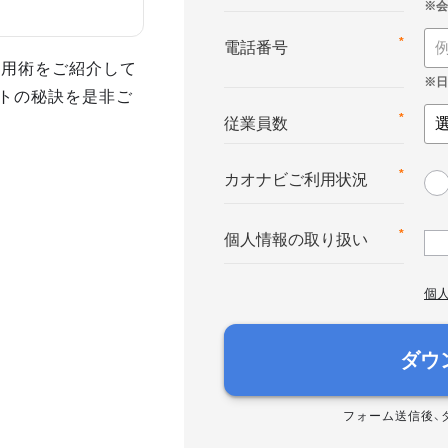
*
電話番号
活用術をご紹介して
トの秘訣を是非ご
*
従業員数
*
カオナビご利用状況
*
個人情報の取り扱い
個
ダウ
フォーム送信後、