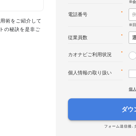
*
電話番号
活用術をご紹介して
トの秘訣を是非ご
*
従業員数
*
カオナビご利用状況
*
個人情報の取り扱い
個
ダウ
フォーム送信後、