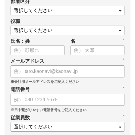
*
部署区分
・導入検討に必要な3つの視点
・7つの選定ポイント
についてまとめましたので、ぜひお役立てください。
役職
*
氏名：姓
名
*
メールアドレス
*
電話番号
*
従業員数