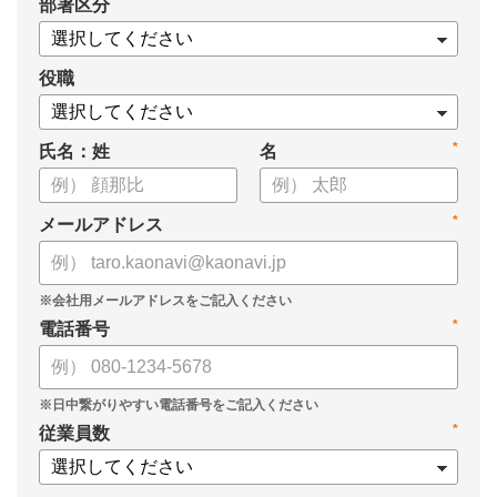
*
部署区分
・導入検討に必要な3つの視点
・7つの選定ポイント
についてまとめましたので、ぜひお役立てください。
役職
*
氏名：姓
名
*
メールアドレス
*
電話番号
*
従業員数