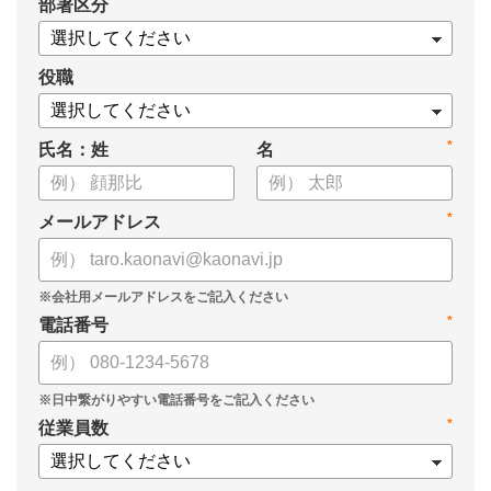
*
部署区分
・導入検討に必要な3つの視点
・7つの選定ポイント
についてまとめましたので、ぜひお役立てください。
役職
*
氏名：姓
名
*
メールアドレス
*
電話番号
*
従業員数