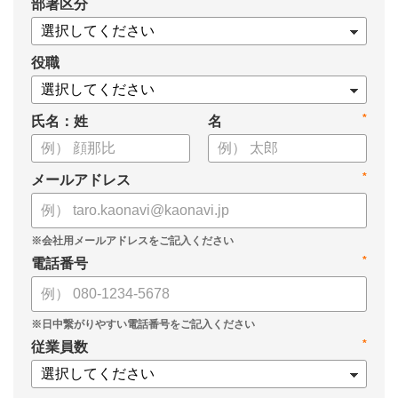
*
部署区分
・導入検討に必要な3つの視点
・7つの選定ポイント
についてまとめましたので、ぜひお役立てください。
役職
*
氏名：姓
名
*
メールアドレス
*
電話番号
*
従業員数