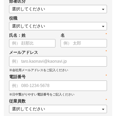
*
部署区分
・導入検討に必要な3つの視点
・7つの選定ポイント
についてまとめましたので、ぜひお役立てください。
役職
*
氏名：姓
名
*
メールアドレス
*
電話番号
*
従業員数