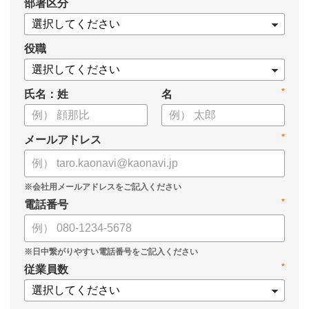
*
部署区分
・導入検討に必要な3つの視点
・7つの選定ポイント
についてまとめましたので、ぜひお役立てください。
役職
*
氏名：姓
名
*
メールアドレス
*
電話番号
*
従業員数