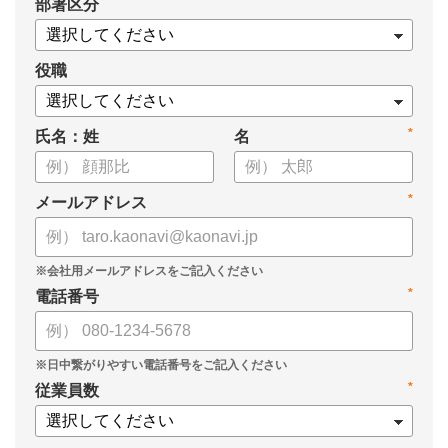
*
部署区分
・導入検討に必要な3つの視点
・7つの選定ポイント
についてまとめましたので、ぜひお役立てください。
役職
*
氏名：姓
名
*
メールアドレス
*
電話番号
*
従業員数