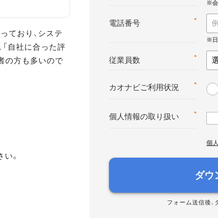
*
電話番号
っており、システ
、「自社に合った評
者の方も多いので
*
従業員数
*
カオナビご利用状況
*
個人情報の取り扱い
個
さい。
ダウ
フォーム送信後、