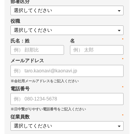
*
部署区分
・導入検討に必要な3つの視点
・7つの選定ポイント
についてまとめましたので、ぜひお役立てください。
役職
*
氏名：姓
名
*
メールアドレス
*
電話番号
*
従業員数