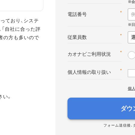
*
電話番号
っており、システ
、「自社に合った評
者の方も多いので
*
従業員数
*
カオナビご利用状況
*
個人情報の取り扱い
個
さい。
ダウ
フォーム送信後、