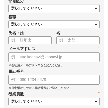
*
部署区分
・導入検討に必要な3つの視点
・7つの選定ポイント
についてまとめましたので、ぜひお役立てください。
役職
*
氏名：姓
名
*
メールアドレス
*
電話番号
*
従業員数