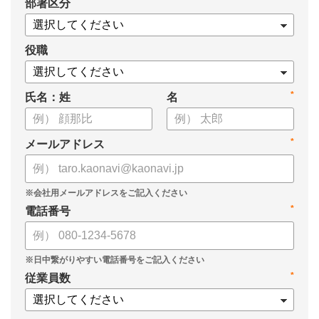
*
部署区分
・導入検討に必要な3つの視点
・7つの選定ポイント
についてまとめましたので、ぜひお役立てください。
役職
*
氏名：姓
名
*
メールアドレス
*
電話番号
*
従業員数