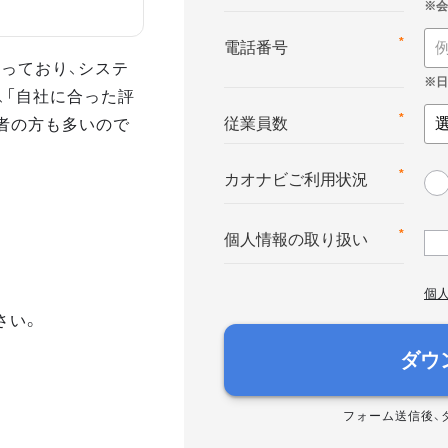
*
電話番号
っており、システ
、「自社に合った評
者の方も多いので
*
従業員数
*
カオナビご利用状況
*
個人情報の取り扱い
個
さい。
ダウ
フォーム送信後、