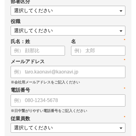
*
部署区分
・導入検討に必要な3つの視点
・7つの選定ポイント
についてまとめましたので、ぜひお役立てください。
役職
*
氏名：姓
名
*
メールアドレス
*
電話番号
*
従業員数