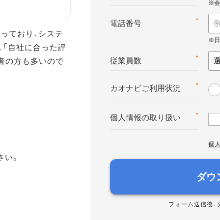
*
電話番号
っており、システ
、「自社に合った評
者の方も多いので
*
従業員数
*
カオナビご利用状況
*
個人情報の取り扱い
個
さい。
ダウ
フォーム送信後、