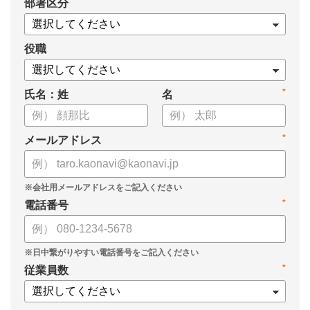
*
部署区分
・導入検討に必要な3つの視点
・7つの選定ポイント
についてまとめましたので、ぜひお役立てください。
役職
*
氏名：姓
名
*
メールアドレス
*
電話番号
*
従業員数