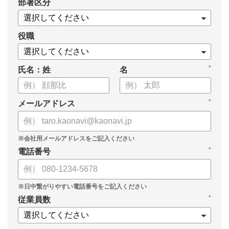
*
部署区分
・導入検討に必要な3つの視点
・7つの選定ポイント
についてまとめましたので、ぜひお役立てください。
役職
*
氏名：姓
名
*
メールアドレス
*
電話番号
*
従業員数