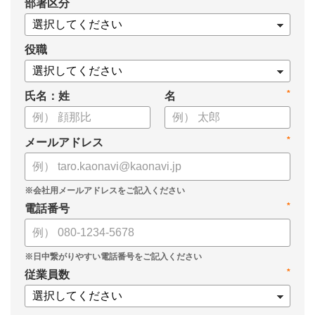
*
部署区分
・導入検討に必要な3つの視点
・7つの選定ポイント
についてまとめましたので、ぜひお役立てください。
役職
*
氏名：姓
名
*
メールアドレス
*
電話番号
*
従業員数