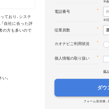
*
電話番号
っており、システ
、「自社に合った評
者の方も多いので
*
従業員数
*
カオナビご利用状況
*
個人情報の取り扱い
個
さい。
ダウ
フォーム送信後、