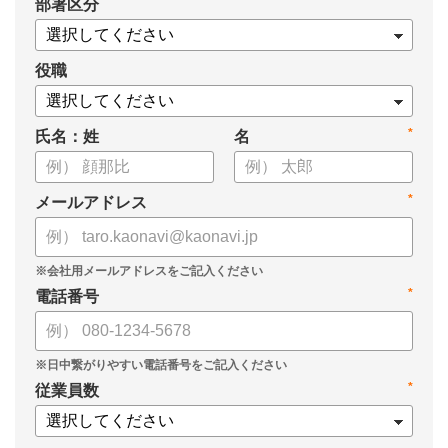
*
部署区分
・導入検討に必要な3つの視点
・7つの選定ポイント
についてまとめましたので、ぜひお役立てください。
役職
*
氏名：姓
名
*
メールアドレス
*
電話番号
*
従業員数