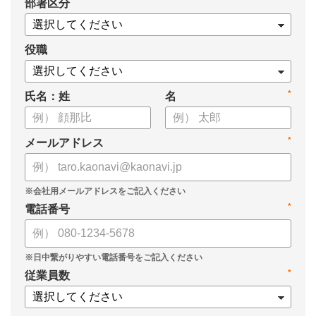
*
部署区分
・導入検討に必要な3つの視点
・7つの選定ポイント
についてまとめましたので、ぜひお役立てください。
役職
*
氏名：姓
名
*
メールアドレス
*
電話番号
*
従業員数