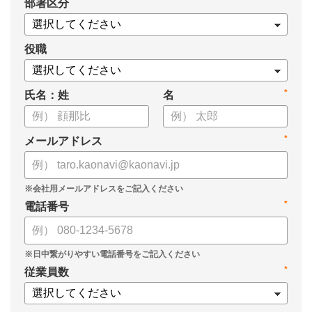
*
部署区分
・導入検討に必要な3つの視点
・7つの選定ポイント
についてまとめましたので、ぜひお役立てください。
役職
*
氏名：姓
名
*
メールアドレス
*
電話番号
*
従業員数