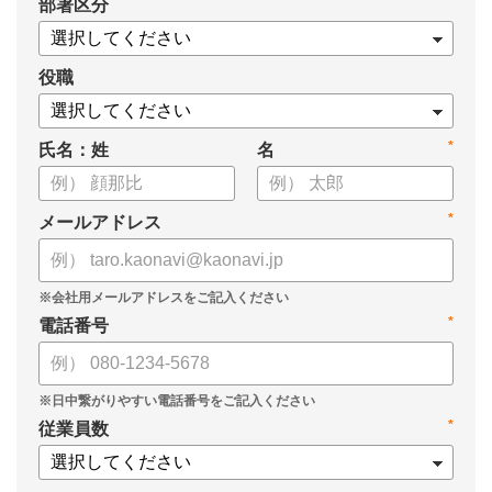
*
部署区分
・導入検討に必要な3つの視点
・7つの選定ポイント
についてまとめましたので、ぜひお役立てください。
役職
*
氏名：姓
名
*
メールアドレス
*
電話番号
*
従業員数